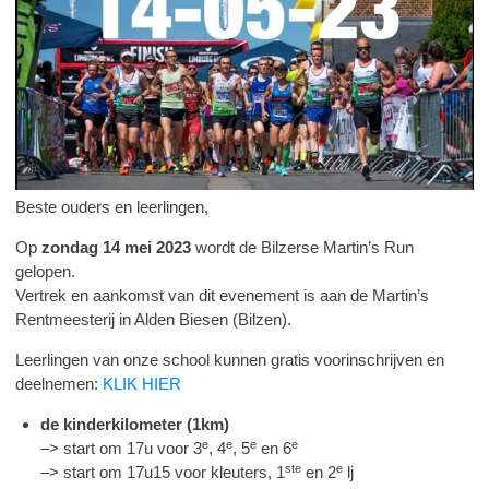
Beste ouders en leerlingen,
Op
zondag 14 mei 2023
wordt de Bilzerse Martin’s Run
gelopen.
Vertrek en aankomst van dit evenement is aan de Martin’s
Rentmeesterij in Alden Biesen (Bilzen).
Leerlingen van onze school kunnen gratis voorinschrijven en
deelnemen:
KLIK HIER
de kinderkilometer (1km)
e
e
e
e
–> start om 17u voor 3
, 4
, 5
en 6
ste
e
–> start om 17u15 voor kleuters, 1
en 2
lj