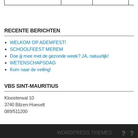
RECENTE BERICHTEN
WELKOM OP ADEMFEST!
SCHOOLFEEST MEREM
Doe jij mee met de gezonde week? JA, natuurlijk!
WETENSCHAPSDAG
Kom naar de veiling!
VBS SINT-MAURITIUS
Kloosterwal 10
3740 Bilzen-Hoeselt
089/511200
FANTAS
KIJ
WORDPRESS THEMES