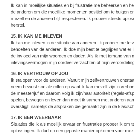
Ik kan in moeilijke situaties en bij frustratie me beheersen en 
de anderen om die moeilijke momenten positief om te buigen en
mezelf en de anderen blijf respecteren. Ik probeer steeds oplo
herstel.
15. IK KAN ME INLEVEN
Ik kan me inleven in de situatie van anderen. Ik probeer me te
behoeften van de anderen. Ik doe mijn best te begrijpen wat er
de invloed van mijn woorden en daden. Als ik met iemand van m
inlevingsvermogen mijn oordeel verzachten of mijn veroordeli
16. IK VERTROUW OP JOU
Ik sta open voor de anderen. Vanuit mijn zelfvertrouwen ontsta
neem bewust sociale rollen op want ik kan mezelf zijn in verb
de meester/juf en daarom volg ik zijn/haar autoriteit (regels-afs
spelen, bewegen en leven dan moet ik samen met anderen aanv
overstijgt, namelijk de afspraken die gemaakt zijn in de klas/sch
17. IK BEN WEERBAAR
Situaties die ik als moeilijk ervaar en frustraties probeer ik om
oplossingen. Ik durf op een gepaste manier opkomen voor mez