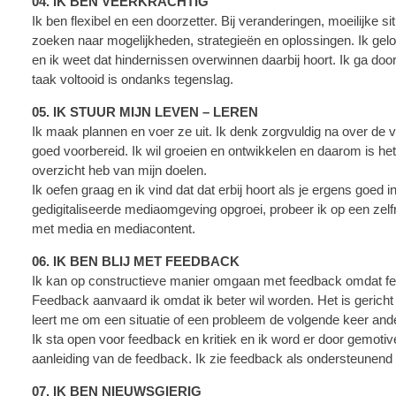
04. IK BEN VEERKRACHTIG
Ik ben flexibel en een doorzetter. Bij veranderingen, moeilijke sit
zoeken naar mogelijkheden, strategieën en oplossingen. Ik gelo
en ik weet dat hindernissen overwinnen daarbij hoort. Ik ga door 
taak voltooid is ondanks tegenslag.
05. IK STUUR MIJN LEVEN – LEREN
Ik maak plannen en voer ze uit. Ik denk zorgvuldig na over de 
goed voorbereid. Ik wil groeien en ontwikkelen en daarom is het v
overzicht heb van mijn doelen.
Ik oefen graag en ik vind dat dat erbij hoort als je ergens goed 
gedigitaliseerde mediaomgeving opgroei, probeer ik op een zel
met media en mediacontent.
06. IK BEN BLIJ MET FEEDBACK
Ik kan op constructieve manier omgaan met feedback omdat f
Feedback aanvaard ik omdat ik beter wil worden. Het is gericht 
leert me om een situatie of een probleem de volgende keer and
Ik sta open voor feedback en kritiek en ik word er door gemotiv
aanleiding van de feedback. Ik zie feedback als ondersteunend 
07. IK BEN NIEUWSGIERIG