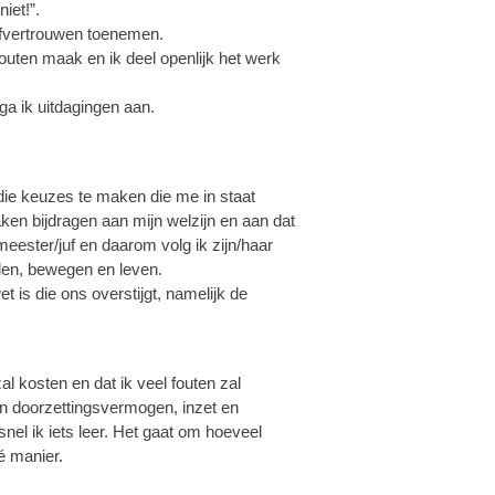
iet!”.
zelfvertrouwen toenemen.
fouten maak en ik deel openlijk het werk
a ik uitdagingen aan.
die keuzes te maken die me in staat
raken bijdragen aan mijn welzijn en aan dat
eester/juf en daarom volg ik zijn/haar
elen, bewegen en leven.
is die ons overstijgt, namelijk de
zal kosten en dat ik veel fouten zal
jn doorzettingsvermogen, inzet en
nel ik iets leer. Het gaat om hoeveel
é manier.