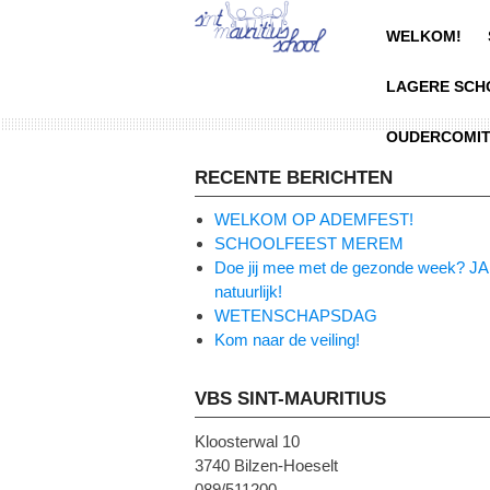
Skip
to
WELKOM!
content
LAGERE SCH
OUDERCOMI
RECENTE BERICHTEN
WELKOM OP ADEMFEST!
SCHOOLFEEST MEREM
Doe jij mee met de gezonde week? JA
natuurlijk!
WETENSCHAPSDAG
Kom naar de veiling!
VBS SINT-MAURITIUS
Kloosterwal 10
3740 Bilzen-Hoeselt
089/511200