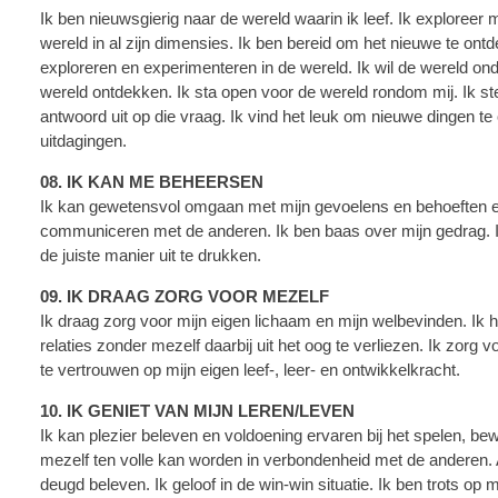
Ik ben nieuwsgierig naar de wereld waarin ik leef. Ik exploreer 
wereld in al zijn dimensies. Ik ben bereid om het nieuwe te ontde
exploreren en experimenteren in de wereld. Ik wil de wereld on
wereld ontdekken. Ik sta open voor de wereld rondom mij. Ik st
antwoord uit op die vraag. Ik vind het leuk om nieuwe dingen te
uitdagingen.
08. IK KAN ME BEHEERSEN
Ik kan gewetensvol omgaan met mijn gevoelens en behoeften 
communiceren met de anderen. Ik ben baas over mijn gedrag. 
de juiste manier uit te drukken.
09. IK DRAAG ZORG VOOR MEZELF
Ik draag zorg voor mijn eigen lichaam en mijn welbevinden. Ik
relaties zonder mezelf daarbij uit het oog te verliezen. Ik zorg 
te vertrouwen op mijn eigen leef-, leer- en ontwikkelkracht.
10. IK GENIET VAN MIJN LEREN/LEVEN
Ik kan plezier beleven en voldoening ervaren bij het spelen, bew
mezelf ten volle kan worden in verbondenheid met de anderen. 
deugd beleven. Ik geloof in de win-win situatie. Ik ben trots op m