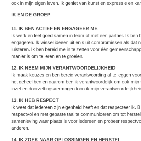
ook in mijn eigen leven. Ik geniet van kunst en expressie en k
IK EN DE GROEP
11. IK BEN ACTIEF EN ENGAGEER ME
Ik werk en leef goed samen in team of met een partner. Ik ben 
engageren. Ik wissel ideeën uit en sluit compromissen als dat n
luisteren. Ik ben bereid me in te zetten voor één gemeenschappe
manier is om te leren en te groeien.
12. IK NEEM MIJN VERANTWOORDELIJKHEID
Ik maak keuzes en ben bereid verantwoording af te leggen voor 
het geheel ben en daarom ben ik verantwoordelijk om ook mijn s
inzet en doorzettingsvermogen toon ik mijn verantwoordelijkhei
13. IK HEB RESPECT
Ik weet dat iedereen zijn eigenheid heeft en dat respecteer ik. Bij
respectvol en met gepaste taal te communiceren om tot herstel 
samenleving waar plaats is voor iedereen en probeer respectvo
anderen.
14. IK ZOEK NAAR OPLOSSINGEN EN HERSTEL