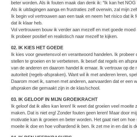
beter worden. Als ik fouten maak dan denk ik: “Ik kan het NOG n
Als ik uitdagingen aanga en frustraties zelf overwin, zal mijn 
Ik begin vol vertrouwen aan een taak en neem het risico dat ik 
dat ik klaar heb.
Vol vertrouwen bouw ik verder aan mezelf en met goede moed g
Ik probeer positief en realistisch naar mezelf te kijken.
02. IK KIES HET GOEDE
Ik kies voor gewetensvol en verantwoord handelen. Ik probeer 
stellen te groeien en te verbeteren. Ik besef dat regels en afsp
van de anderen en daarom handel ik ernaar. Ik vertrouw op de m
autoriteit (regels-afspraken). Want wil ik met anderen leren, sp
Daarom moet ik, samen met anderen, aanvaarden dat er een wet 
afspraken die gemaakt zijn in de klas/school.
03. IK GELOOF IN MIJN GROEIKRACHT
Ik geloof dat ik alles kan leren! Ik weet dat groeien veel moeite 
maken. Dat is niet erg! Zonder fouten geen leren! Maar door mi
motivatie kan ik groeien en beter worden. Het gaat niet om hoe s
moeite ik doe en hoe volhardend ik ben. Ik zet me in en dat is d