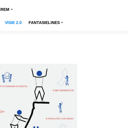
EREM
+
VISIE 2.0
FANTASIELINES
+