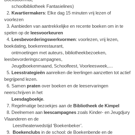
schoolbibliotheek Fantasielines)
2.
Kwartiermakers
: Elke dag 15 minuten vrij lezen of
voorlezen
3. Aanbieden van aantrekkelijke en recente boeken om in te
spelen op de
leesvoorkeuren
4.
Leesbevorderingswerkvormen
: voorlezen, vrij lezen,
boekdating, boekenrestaurant,
ontmoetingen met auteurs, bibliotheekbezoeken,
leesbevorderingscampagnes,
Jeugdboekenmaand, Schoolfeest, Voorleesweek,…
5.
Leesstrategieën
aanreiken die leerlingen aanzetten tot actief
begrijpend lezen.
6. Samen
praten
over boeken en de leeservaringen
neerschrijven in het
Leesdagboekje
.
7. Regelmatige bezoekjes aan de
Bibliotheek de Kimpel
8. Deelnemen aan
leescampagnes
zoals Kinder- en Jeugdjury
Vlaanderen en de
Leestheaterwedstijd ‘Boekenbeker’.
9.
Boekenclubs
in de school: de Boekenbende en de