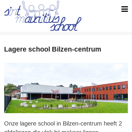
Skip
to
content
Lagere school Bilzen-centrum
Onze lagere school in Bilzen-centrum heeft 2