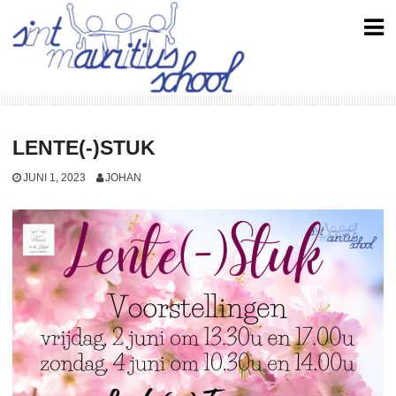
Skip
to
content
LENTE(-)STUK
JUNI 1, 2023
JOHAN