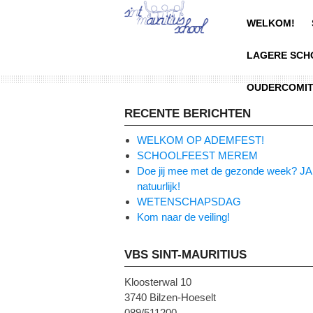
Skip
to
WELKOM!
content
LAGERE SCH
OUDERCOMI
RECENTE BERICHTEN
WELKOM OP ADEMFEST!
SCHOOLFEEST MEREM
Doe jij mee met de gezonde week? JA
natuurlijk!
WETENSCHAPSDAG
Kom naar de veiling!
VBS SINT-MAURITIUS
Kloosterwal 10
3740 Bilzen-Hoeselt
089/511200