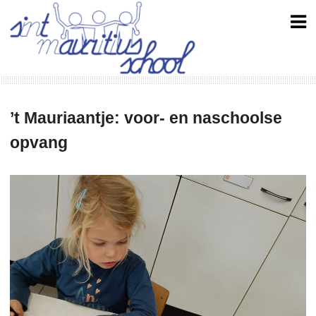
Skip
to
content
’t Mauriaantje: voor- en naschoolse
opvang