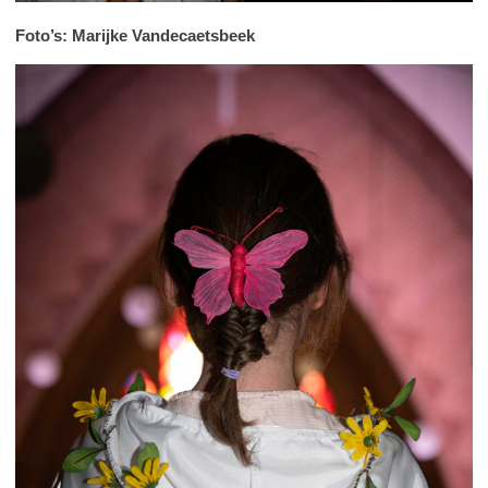
Foto’s: Marijke Vandecaetsbeek