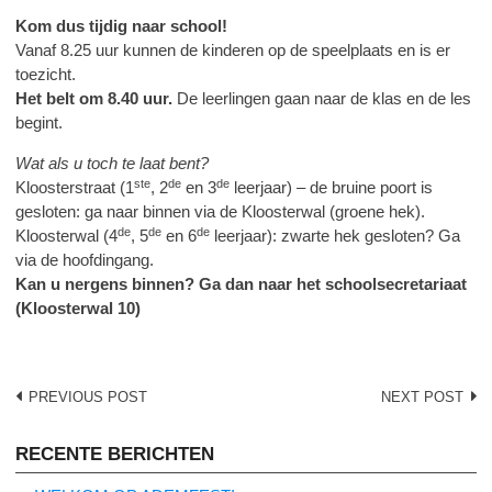
Kom dus tijdig naar school!
Vanaf 8.25 uur kunnen de kinderen op de speelplaats en is er
toezicht.
Het belt om 8.40 uur.
De leerlingen gaan naar de klas en de les
begint.
Wat als u toch te laat bent?
ste
de
de
Kloosterstraat (1
, 2
en 3
leerjaar) – de bruine poort is
gesloten: ga naar binnen via de Kloosterwal (groene hek).
de
de
de
Kloosterwal (4
, 5
en 6
leerjaar): zwarte hek gesloten? Ga
via de hoofdingang.
Kan u nergens binnen? Ga dan naar het schoolsecretariaat
(Kloosterwal 10)
Post
PREVIOUS POST
NEXT POST
navigation
RECENTE BERICHTEN